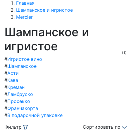
Главная
Шампанское и игристое
Mercier
Шампанское и
игристое
(1)
#
Игристое вино
#
Шампанское
#
Асти
#
Кава
#
Креман
#
Ламбруско
#
Просекко
#
Франчакорта
#
В подарочной упаковке
Фильтр
Сортировать по