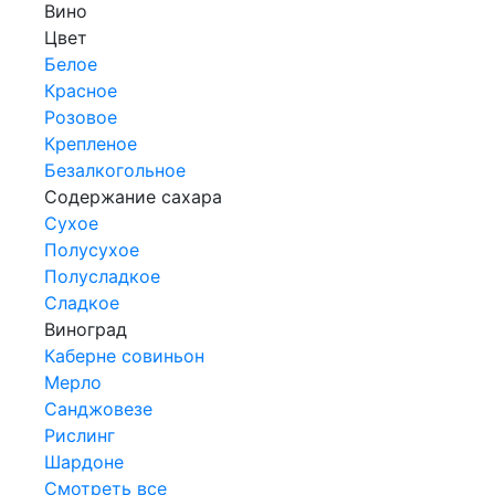
Вино
Цвет
Белое
Красное
Розовое
Крепленое
Безалкогольное
Содержание сахара
Сухое
Полусухое
Полусладкое
Сладкое
Виноград
Каберне совиньон
Мерло
Санджовезе
Рислинг
Шардоне
Смотреть все