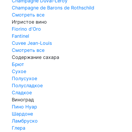
Champagne Duval-Leroy
Champagne de Barons de Rothschild
Смотреть все
Игристое вино
Fiorino d'Oro
Fantinel
Cuvee Jean-Louis
Смотреть все
Содержание сахара
Брют
Сухое
Полусухое
Полусладкое
Сладкое
Виноград
Пино Нуар
Шардоне
Ламбруско
Глера