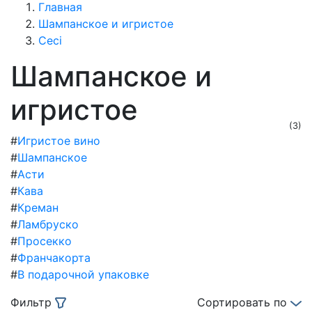
Главная
Шампанское и игристое
Ceci
Шампанское и
игристое
(3)
#
Игристое вино
#
Шампанское
#
Асти
#
Кава
#
Креман
#
Ламбруско
#
Просекко
#
Франчакорта
#
В подарочной упаковке
Фильтр
Сортировать по