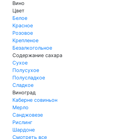
Вино
Цвет
Белое
Красное
Розовое
Крепленое
Безалкогольное
Содержание сахара
Сухое
Полусухое
Полусладкое
Сладкое
Виноград
Каберне совиньон
Мерло
Санджовезе
Рислинг
Шардоне
Смотреть все