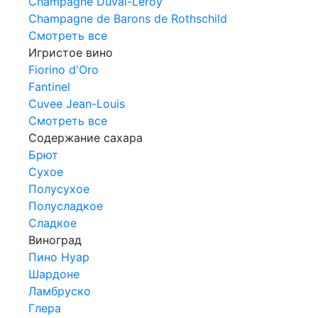
Champagne Duval-Leroy
Champagne de Barons de Rothschild
Смотреть все
Игристое вино
Fiorino d'Oro
Fantinel
Cuvee Jean-Louis
Смотреть все
Содержание сахара
Брют
Сухое
Полусухое
Полусладкое
Сладкое
Виноград
Пино Нуар
Шардоне
Ламбруско
Глера