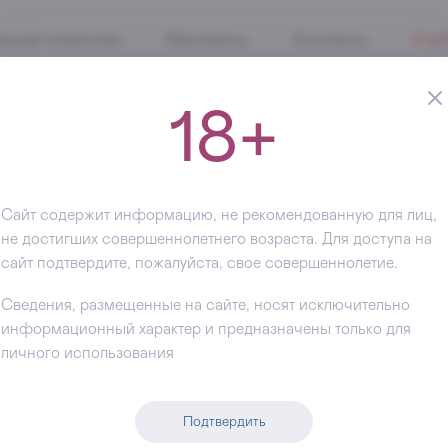
вным клиентам
Магазины
Контакты
Клу
18+
Vouette & Sorbee Textures Brut Nature, 750 мл
Сайт содержит информацию, не рекомендованную для лиц,
не достигших совершеннолетнего возраста. Для доступа на
orbee Textures Brut Natur
сайт подтвердите, пожалуйста, свое совершеннолетие.
Сведения, размещенные на сайте, носят исключительно
р
, 0.75 л
информационный характер и предназначены только для
личного использования
нное
Подтвердить