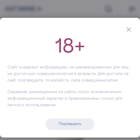
Главная
Вино
Красное
Вино Валерий Захарьин Авторское Вино Каберне Совиньон, 2024,
187 мл
18+
Вино
Валерий Захарьин
Авторское Вино Каберне
Сайт содержит информацию, не рекомендованную для лиц,
Совиньон
не достигших совершеннолетнего возраста. Для доступа на
сайт подтвердите, пожалуйста, свое совершеннолетие.
Сведения, размещенные на сайте, носят исключительно
+20
информационный характер и предназначены только для
личного использования
Подтвердить