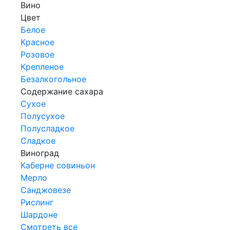
Вино
Цвет
Белое
Красное
Розовое
Крепленое
Безалкогольное
Содержание сахара
Сухое
Полусухое
Полусладкое
Сладкое
Виноград
Каберне совиньон
Мерло
Санджовезе
Рислинг
Шардоне
Смотреть все