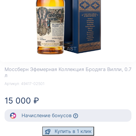
Моссберн Эфемерная Коллекция Бродяга Вилли
, 0.7
л
Артикул:
49417-02501
15 000 ₽
Начисление
бонусов
Купить в 1 клик