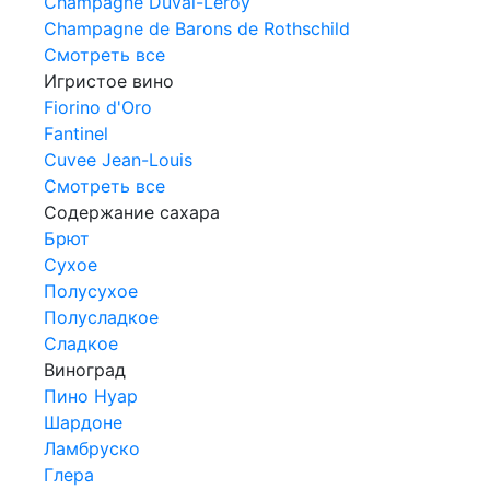
Champagne Duval-Leroy
Champagne de Barons de Rothschild
Смотреть все
Игристое вино
Fiorino d'Oro
Fantinel
Cuvee Jean-Louis
Смотреть все
Содержание сахара
Брют
Сухое
Полусухое
Полусладкое
Сладкое
Виноград
Пино Нуар
Шардоне
Ламбруско
Глера