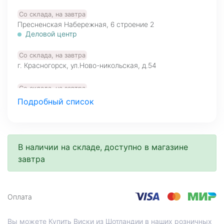
Со склада, на завтра
Пресненская Набережная, 6 cтроение 2
Деловой центр
Со склада, на завтра
г. Красногорск, ул.Ново-никольская, д.54
Со склада, на завтра
Большая Никитская, д.22/2
Подробный список
Арбатская
Арбатская
Со склада, на завтра
В наличии на складе, доступно в магазине
Ленинградский проспект, 54/1
Аэропорт
завтра
Со склада, на завтра
МО, Красногорский г. о., 26-й км, д.7А, а.д. Балтия,
Оплата
фудмолл Bazaar
Вы можете Купить Виски из Шотландии в наших розничных