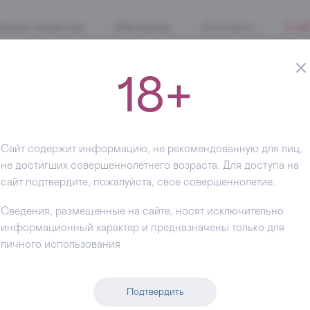
вным клиентам
Магазины
Контакты
Клу
18+
mera Collection The Linton Wyrm, в подарочной упаковке, 700 мл
Сайт содержит информацию, не рекомендованную для лиц,
не достигших совершеннолетнего возраста. Для доступа на
emera Collection The Lint
сайт подтвердите, пожалуйста, свое совершеннолетие.
Сведения, размещенные на сайте, носят исключительно
ковке
информационный характер и предназначены только для
личного использования
кция Дракон из Линтона
, 0.7 л
нное
Подтвердить