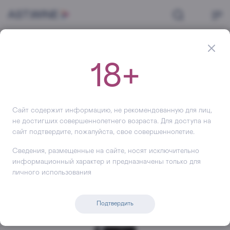
Главная
Вино
Красное
Вино Lucien Le Moine Gevrey-Chambertin 1er Cru Lavaut Saint-
Jacques, 2018, 750 мл
18+
Вино
Lucien Le Moine Gevrey-
Chambertin 1er Cru Lavaut Saint-
Сайт содержит информацию, не рекомендованную для лиц,
Jacques
не достигших совершеннолетнего возраста. Для доступа на
сайт подтвердите, пожалуйста, свое совершеннолетие.
Сведения, размещенные на сайте, носят исключительно
+2 777
информационный характер и предназначены только для
личного использования
Подтвердить