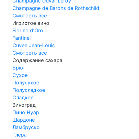
Champagne Duval-Leroy
Champagne de Barons de Rothschild
Смотреть все
Игристое вино
Fiorino d'Oro
Fantinel
Cuvee Jean-Louis
Смотреть все
Содержание сахара
Брют
Сухое
Полусухое
Полусладкое
Сладкое
Виноград
Пино Нуар
Шардоне
Ламбруско
Глера