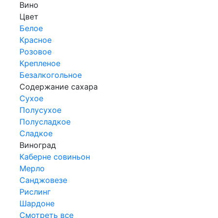
Вино
Цвет
Белое
Красное
Розовое
Крепленое
Безалкогольное
Содержание сахара
Сухое
Полусухое
Полусладкое
Сладкое
Виноград
Каберне совиньон
Мерло
Санджовезе
Рислинг
Шардоне
Смотреть все