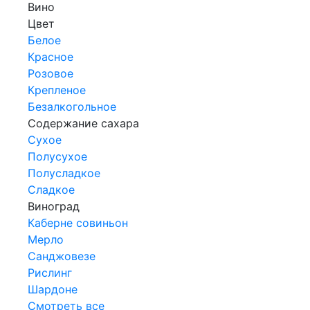
Вино
Цвет
Белое
Красное
Розовое
Крепленое
Безалкогольное
Содержание сахара
Сухое
Полусухое
Полусладкое
Сладкое
Виноград
Каберне совиньон
Мерло
Санджовезе
Рислинг
Шардоне
Смотреть все