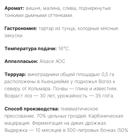
Аромат:
вишня, малина, слива, подчеркнутые
тонкими дымными оттенками.
Гастрономия:
тартар из тунца, холодные мясные
закуски.
Температура подачи:
16°С.
Аппелласьон:
Alsace AOC
Терруар:
виноградники общей площадью 0,5 га
расположены в Кьенцхейме у подножья Вогез к
северу от Кольмара. Почвы — глина и известняк.
Возраст лоз — 30 лет, урожайность — 35 гл/га.
Способ производства:
пневматическое
прессование. 70% цельных гроздей. Карбоническая
мацерация. Ферментация на диких дрожжах.
Выдержка — 10 месяцев в 500-литровых бочках (50%