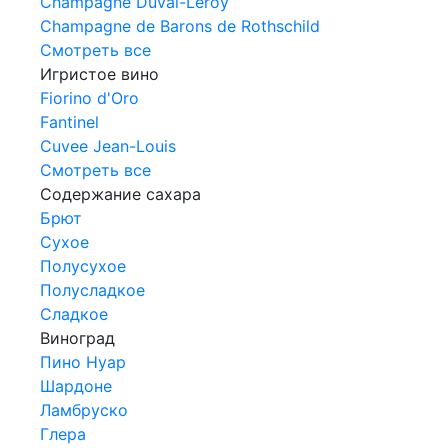
Champagne Duval-Leroy
Champagne de Barons de Rothschild
Смотреть все
Игристое вино
Fiorino d'Oro
Fantinel
Cuvee Jean-Louis
Смотреть все
Содержание сахара
Брют
Сухое
Полусухое
Полусладкое
Сладкое
Виноград
Пино Нуар
Шардоне
Ламбруско
Глера