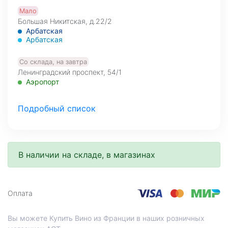
Мало
Большая Никитская, д.22/2
Арбатская
Арбатская
Со склада, на завтра
Ленинградский проспект, 54/1
Аэропорт
Со склада, на завтра
Подробный список
МО, Красногорский г. о., 26-й км, д.7А, а.д. Балтия,
фудмолл Bazaar
Со склада, на завтра
В наличии на складе, в магазинах
Нахимовский проспект, д.59 А, 1 этаж
Профсоюзная
Со склада, на завтра
Оплата
Проспект Лихачева, д.12, корпус 1
Технопарк
Вы можете Купить Вино из Франции в наших розничных