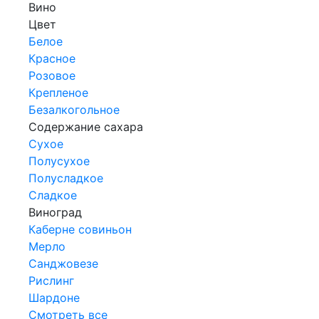
Вино
Цвет
Белое
Красное
Розовое
Крепленое
Безалкогольное
Содержание сахара
Сухое
Полусухое
Полусладкое
Сладкое
Виноград
Каберне совиньон
Мерло
Санджовезе
Рислинг
Шардоне
Смотреть все