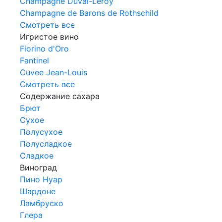
Champagne Duval-Leroy
Champagne de Barons de Rothschild
Смотреть все
Игристое вино
Fiorino d'Oro
Fantinel
Cuvee Jean-Louis
Смотреть все
Содержание сахара
Брют
Сухое
Полусухое
Полусладкое
Сладкое
Виноград
Пино Нуар
Шардоне
Ламбруско
Глера