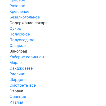
Розовое
Крепленое
Безалкогольное
Содержание сахара
Сухое
Полусухое
Полусладкое
Сладкое
Виноград
Каберне совиньон
Мерло
Санджовезе
Рислинг
Шардоне
Смотреть все
Страна
Франция
Италия