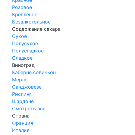
Розовое
Крепленое
Безалкогольное
Содержание сахара
Сухое
Полусухое
Полусладкое
Сладкое
Виноград
Каберне совиньон
Мерло
Санджовезе
Рислинг
Шардоне
Смотреть все
Страна
Франция
Италия