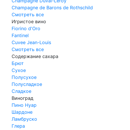
Champagne Duval-Leroy
Champagne de Barons de Rothschild
Смотреть все
Игристое вино
Fiorino d'Oro
Fantinel
Cuvee Jean-Louis
Смотреть все
Содержание сахара
Брют
Сухое
Полусухое
Полусладкое
Сладкое
Виноград
Пино Нуар
Шардоне
Ламбруско
Глера