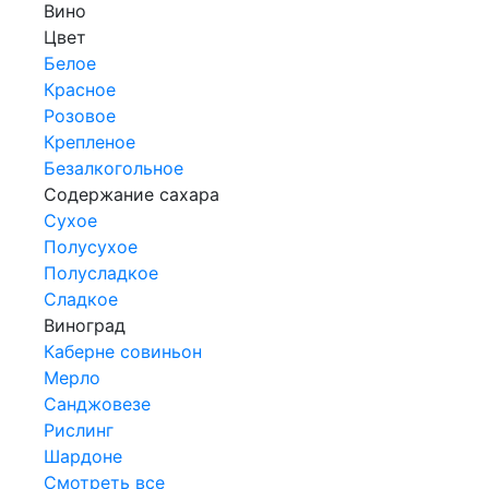
Вино
Цвет
Белое
Красное
Розовое
Крепленое
Безалкогольное
Содержание сахара
Сухое
Полусухое
Полусладкое
Сладкое
Виноград
Каберне совиньон
Мерло
Санджовезе
Рислинг
Шардоне
Смотреть все