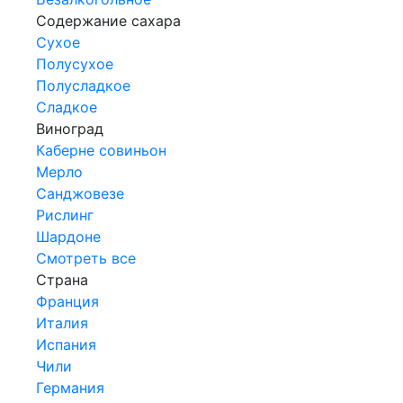
Содержание сахара
Сухое
Полусухое
Полусладкое
Сладкое
Виноград
Каберне совиньон
Мерло
Санджовезе
Рислинг
Шардоне
Смотреть все
Страна
Франция
Италия
Испания
Чили
Германия