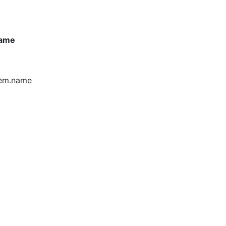
name
tem.name