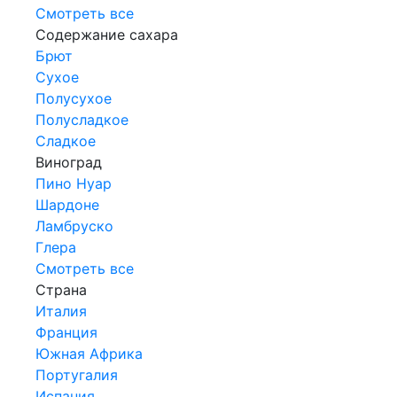
Смотреть все
Содержание сахара
Брют
Сухое
Полусухое
Полусладкое
Сладкое
Виноград
Пино Нуар
Шардоне
Ламбруско
Глера
Смотреть все
Страна
Италия
Франция
Южная Африка
Португалия
Испания