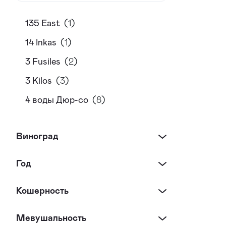
135 East
(
1
)
14 Inkas
(
1
)
3 Fusiles
(
2
)
3 Kilos
(
3
)
4 воды Дюр-со
(
8
)
400 Conejos
(
2
)
Виноград
689 Cellars
(
7
)
7 Лоз
(
2
)
Год
AST
(
1
)
Кошерность
Abbazia
(
9
)
Aberfeldy
(
7
)
Мевушальность