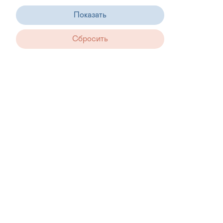
Aguanile
(
2
)
Aimery Sieur d'Arques
(
38
)
Akashi-Tai
(
14
)
Akdov
(
1
)
Alain Bailly
(
5
)
Albert Besombes
(
2
)
Alexandre Bonnet
(
13
)
Almaviva
(
6
)
Alpha Box & Dice
(
8
)
Altano
(
30
)
Alteno
(
37
)
Alvaredos-Hobbs
(
2
)