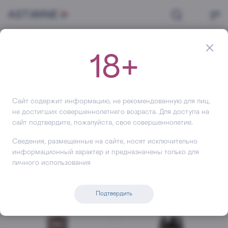
Главная
Каталог
La Spinetta
18+
(13)
Купить алкоголь – La Spinetta
Фильтр
Сортировать по
Сайт содержит информацию, не рекомендованную для лиц,
Товары в наличии
La Spinetta
не достигших совершеннолетнего возраста. Для доступа на
сайт подтвердите, пожалуйста, свое совершеннолетие.
Сбросить фильтры
Сведения, размещенные на сайте, носят исключительно
информационный характер и предназначены только для
личного использования
Подтвердить