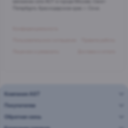
магазинах сети АСТ в городе Москве, Санкт-
Петербурге, Краснодарском крае. г. Сочи.
Конфиденциальность
Пользовательское соглашение
Правила работы
Лицензии и реквизиты
Доставка и оплата
Компания AST
Покупателям
Обратная связь