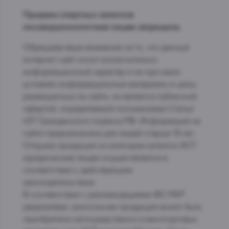
Продажа спиртных напитков
несовершеннолетним лицам запрещена.
Обращаем ваше внимание на то, что данный
интернет-сайт носит исключительно
информационный характер и ни при каких
условиях информационные материалы и цены,
размещенные на сайте, не является публичной
офертой, определяемой положениями Статьи
437 Гражданского кодекса РФ. Информация на
сайте предназначена для людей старше 18 лет.
Отгрузка продукции из категории каталога АСТ
юридическим лицам осуществляется в
соответствии с действующим
законодательством.
В соответствии с рекомендациями ФС РАР
уведомляем: алкогольная продукция может быть
приобретена непосредственно в виноторговых