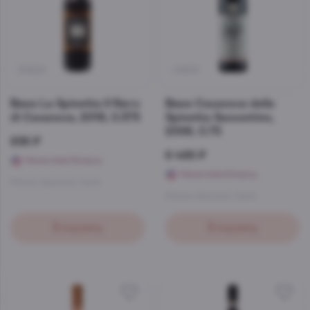
39823
41699
Вино La Spinetta Il Nero
Вино Casanova della
di Casanova, 2018, 0.375
Spinetta Sassontino,
2006, 0.75
836 ₽
6 495 ₽
Начислим бонусы
Начислим бонусы
Италия
,
Красный
,
Сухое
Италия
,
Красный
,
Сухое
В корзину
В корзину