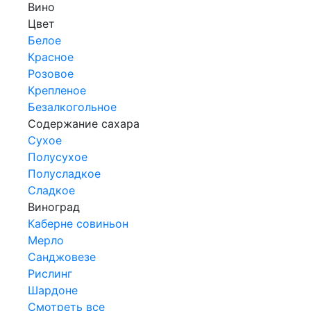
Вино
Цвет
Белое
Красное
Розовое
Крепленое
Безалкогольное
Содержание сахара
Сухое
Полусухое
Полусладкое
Сладкое
Виноград
Каберне совиньон
Мерло
Санджовезе
Рислинг
Шардоне
Смотреть все