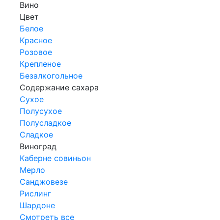
Вино
Цвет
Белое
Красное
Розовое
Крепленое
Безалкогольное
Содержание сахара
Сухое
Полусухое
Полусладкое
Сладкое
Виноград
Каберне совиньон
Мерло
Санджовезе
Рислинг
Шардоне
Смотреть все