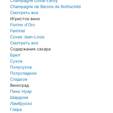
Champagne Duval-Leroy
Champagne de Barons de Rothschild
Смотреть все
Игристое вино
Fiorino d'Oro
Fantinel
Cuvee Jean-Louis
Смотреть все
Содержание сахара
Брют
Сухое
Полусухое
Полусладкое
Сладкое
Виноград
Пино Нуар
Шардоне
Ламбруско
Глера