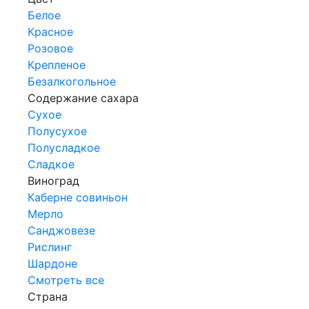
Белое
Красное
Розовое
Крепленое
Безалкогольное
Содержание сахара
Сухое
Полусухое
Полусладкое
Сладкое
Виноград
Каберне совиньон
Мерло
Санджовезе
Рислинг
Шардоне
Смотреть все
Страна