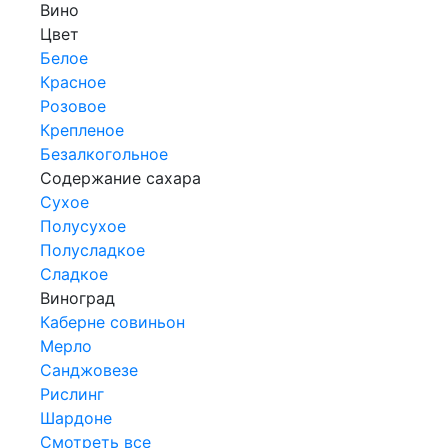
Вино
Цвет
Белое
Красное
Розовое
Крепленое
Безалкогольное
Содержание сахара
Сухое
Полусухое
Полусладкое
Сладкое
Виноград
Каберне совиньон
Мерло
Санджовезе
Рислинг
Шардоне
Смотреть все