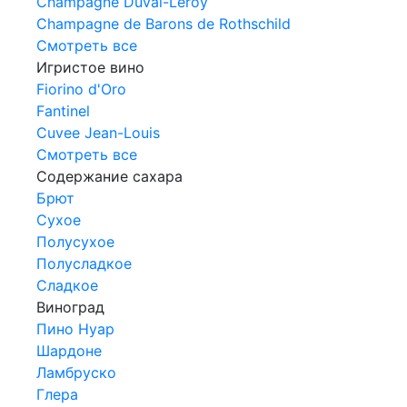
Champagne Duval-Leroy
Champagne de Barons de Rothschild
Смотреть все
Игристое вино
Fiorino d'Oro
Fantinel
Cuvee Jean-Louis
Смотреть все
Содержание сахара
Брют
Сухое
Полусухое
Полусладкое
Сладкое
Виноград
Пино Нуар
Шардоне
Ламбруско
Глера