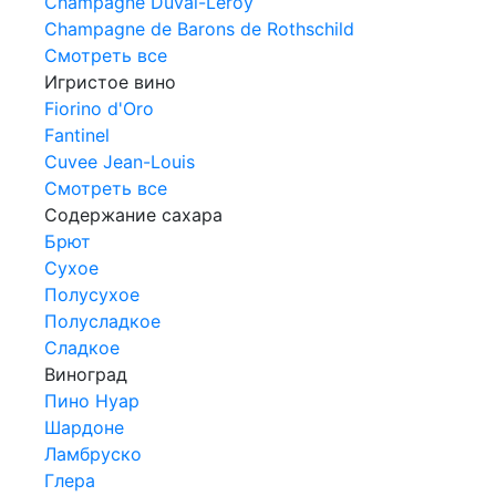
Champagne Duval-Leroy
Champagne de Barons de Rothschild
Смотреть все
Игристое вино
Fiorino d'Oro
Fantinel
Cuvee Jean-Louis
Смотреть все
Содержание сахара
Брют
Сухое
Полусухое
Полусладкое
Сладкое
Виноград
Пино Нуар
Шардоне
Ламбруско
Глера