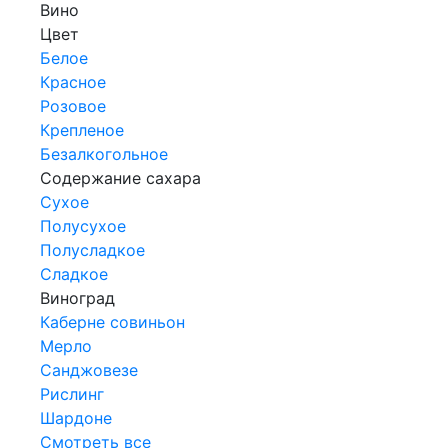
Вино
Цвет
Белое
Красное
Розовое
Крепленое
Безалкогольное
Содержание сахара
Сухое
Полусухое
Полусладкое
Сладкое
Виноград
Каберне совиньон
Мерло
Санджовезе
Рислинг
Шардоне
Смотреть все