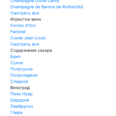
Champagne Duval-Leroy
Champagne de Barons de Rothschild
Смотреть все
Игристое вино
Fiorino d'Oro
Fantinel
Cuvee Jean-Louis
Смотреть все
Содержание сахара
Брют
Сухое
Полусухое
Полусладкое
Сладкое
Виноград
Пино Нуар
Шардоне
Ламбруско
Глера