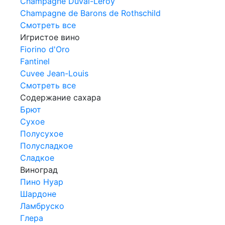
Champagne Duval-Leroy
Champagne de Barons de Rothschild
Смотреть все
Игристое вино
Fiorino d'Oro
Fantinel
Cuvee Jean-Louis
Смотреть все
Содержание сахара
Брют
Сухое
Полусухое
Полусладкое
Сладкое
Виноград
Пино Нуар
Шардоне
Ламбруско
Глера