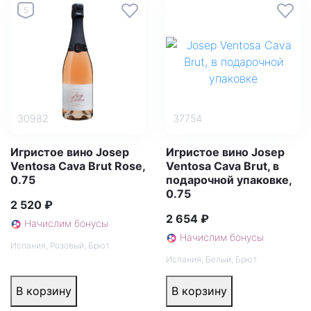
5
30982
37754
Игристое вино Josep
Игристое вино Josep
Ventosa Cava Brut Rose,
Ventosa Cava Brut, в
0.75
подарочной упаковке,
0.75
2 520 ₽
2 654 ₽
Начислим бонусы
Начислим бонусы
Испания
,
Розовый
,
Брют
Испания
,
Белый
,
Брют
В корзину
В корзину