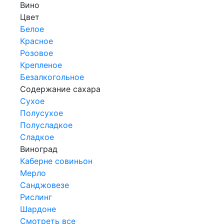
Вино
Цвет
Белое
Красное
Розовое
Крепленое
Безалкогольное
Содержание сахара
Сухое
Полусухое
Полусладкое
Сладкое
Виноград
Каберне совиньон
Мерло
Санджовезе
Рислинг
Шардоне
Смотреть все