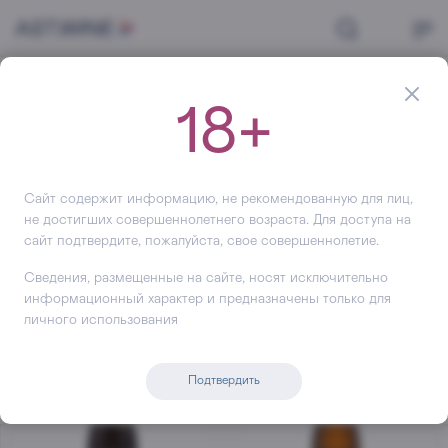
Главная
Каталог
Domaine Huet
18+
(2)
Купить алкоголь – Domaine Huet
Фильтр
Сортировать по
Сайт содержит информацию, не рекомендованную для лиц,
Товары в наличии
Domaine Huet
не достигших совершеннолетнего возраста. Для доступа на
сайт подтвердите, пожалуйста, свое совершеннолетие.
Сбросить фильтры
Сведения, размещенные на сайте, носят исключительно
информационный характер и предназначены только для
личного использования
5
5
Подтвердить