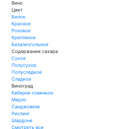
Вино
Цвет
Белое
Красное
Розовое
Крепленое
Безалкогольное
Содержание сахара
Сухое
Полусухое
Полусладкое
Сладкое
Виноград
Каберне совиньон
Мерло
Санджовезе
Рислинг
Шардоне
Смотреть все