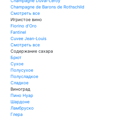
Champagne Duval-Leroy
Champagne de Barons de Rothschild
Смотреть все
Игристое вино
Fiorino d'Oro
Fantinel
Cuvee Jean-Louis
Смотреть все
Содержание сахара
Брют
Сухое
Полусухое
Полусладкое
Сладкое
Виноград
Пино Нуар
Шардоне
Ламбруско
Глера