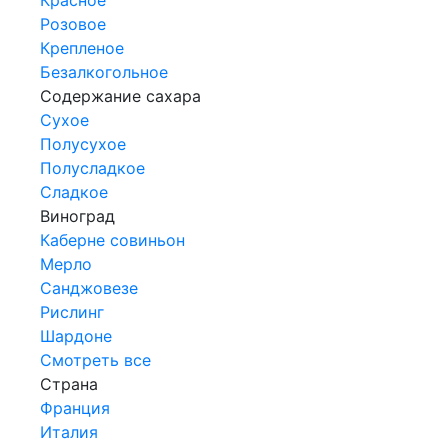
Розовое
Крепленое
Безалкогольное
Содержание сахара
Сухое
Полусухое
Полусладкое
Сладкое
Виноград
Каберне совиньон
Мерло
Санджовезе
Рислинг
Шардоне
Смотреть все
Страна
Франция
Италия