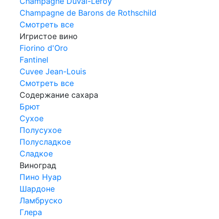
Champagne Duval-Leroy
Champagne de Barons de Rothschild
Смотреть все
Игристое вино
Fiorino d'Oro
Fantinel
Cuvee Jean-Louis
Смотреть все
Содержание сахара
Брют
Сухое
Полусухое
Полусладкое
Сладкое
Виноград
Пино Нуар
Шардоне
Ламбруско
Глера