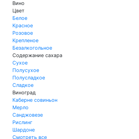
Вино
Цвет
Белое
Красное
Розовое
Крепленое
Безалкогольное
Содержание сахара
Сухое
Полусухое
Полусладкое
Сладкое
Виноград
Каберне совиньон
Мерло
Санджовезе
Рислинг
Шардоне
Смотреть все