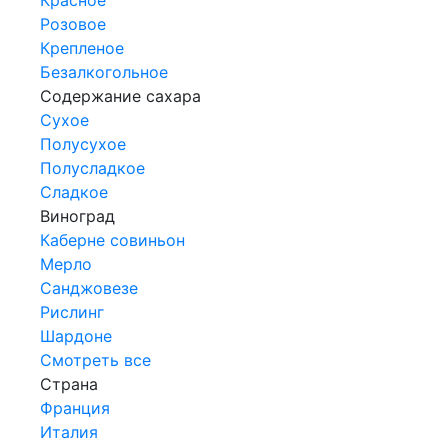
Розовое
Крепленое
Безалкогольное
Содержание сахара
Сухое
Полусухое
Полусладкое
Сладкое
Виноград
Каберне совиньон
Мерло
Санджовезе
Рислинг
Шардоне
Смотреть все
Страна
Франция
Италия