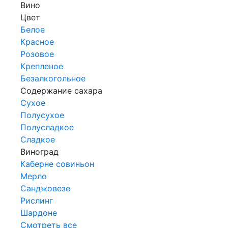
Вино
Цвет
Белое
Красное
Розовое
Крепленое
Безалкогольное
Содержание сахара
Сухое
Полусухое
Полусладкое
Сладкое
Виноград
Каберне совиньон
Мерло
Санджовезе
Рислинг
Шардоне
Смотреть все