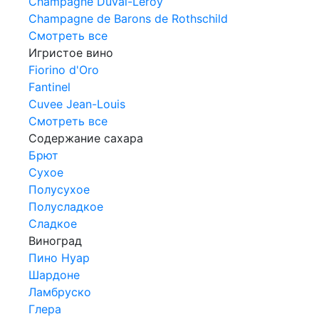
Champagne Duval-Leroy
Champagne de Barons de Rothschild
Смотреть все
Игристое вино
Fiorino d'Oro
Fantinel
Cuvee Jean-Louis
Смотреть все
Содержание сахара
Брют
Сухое
Полусухое
Полусладкое
Сладкое
Виноград
Пино Нуар
Шардоне
Ламбруско
Глера