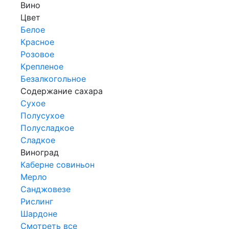
Вино
Цвет
Белое
Красное
Розовое
Крепленое
Безалкогольное
Содержание сахара
Сухое
Полусухое
Полусладкое
Сладкое
Виноград
Каберне совиньон
Мерло
Санджовезе
Рислинг
Шардоне
Смотреть все