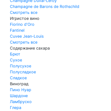
Champagne Duval-Leroy
Champagne de Barons de Rothschild
Смотреть все
Игристое вино
Fiorino d'Oro
Fantinel
Cuvee Jean-Louis
Смотреть все
Содержание сахара
Брют
Сухое
Полусухое
Полусладкое
Сладкое
Виноград
Пино Нуар
Шардоне
Ламбруско
Глера