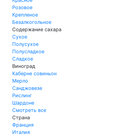
Розовое
Крепленое
Безалкогольное
Содержание сахара
Сухое
Полусухое
Полусладкое
Сладкое
Виноград
Каберне совиньон
Мерло
Санджовезе
Рислинг
Шардоне
Смотреть все
Страна
Франция
Италия