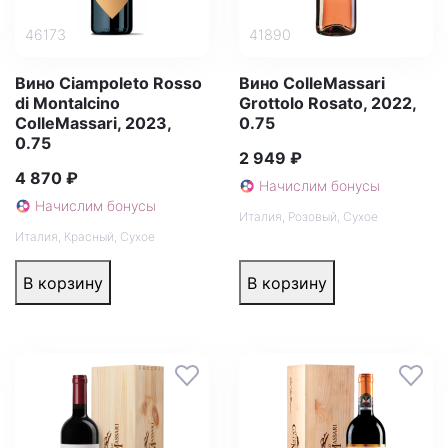
46173
41890
Вино Ciampoleto Rosso
Вино ColleMassari
di Montalcino
Grottolo Rosato, 2022,
ColleMassari, 2023,
0.75
0.75
2 949 ₽
4 870 ₽
Начислим бонусы
Начислим бонусы
Италия
,
Розовый
,
Сухое
Италия
,
Красный
,
Сухое
В корзину
В корзину