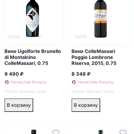
28514
28176
Вино Ugolforte Brunello
Вино ColleMassari
di Montalcino
Poggio Lombrone
ColleMassari, 0.75
Riserva, 2015, 0.75
9 490 ₽
8 348 ₽
Начислим бонусы
Начислим бонусы
Италия
,
Красный
,
Сухое
Италия
,
Красный
,
Сухое
В корзину
В корзину