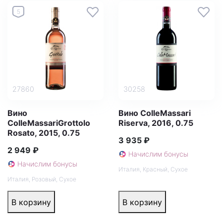
5
27860
30258
Вино
Вино ColleMassari
ColleMassariGrottolo
Riserva, 2016, 0.75
Rosato, 2015, 0.75
3 935 ₽
2 949 ₽
Начислим бонусы
Начислим бонусы
Италия
,
Красный
,
Сухое
Италия
,
Розовый
,
Сухое
В корзину
В корзину