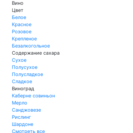
Вино
Цвет
Белое
Красное
Розовое
Крепленое
Безалкогольное
Содержание сахара
Сухое
Полусухое
Полусладкое
Сладкое
Виноград
Каберне совиньон
Мерло
Санджовезе
Рислинг
Шардоне
Смотреть все