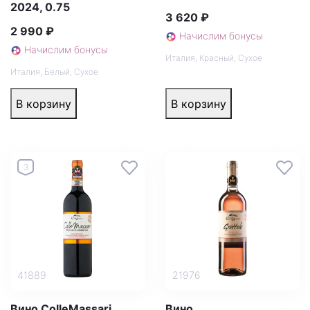
2024, 0.75
3 620 ₽
2 990 ₽
Начислим бонусы
Начислим бонусы
Италия
,
Красный
,
Сухое
Италия
,
Белый
,
Сухое
В корзину
В корзину
3
41889
21976
Вино ColleMassari
Вино