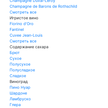
Champagne Duval-Leroy
Champagne de Barons de Rothschild
Смотреть все
Игристое вино
Fiorino d'Oro
Fantinel
Cuvee Jean-Louis
Смотреть все
Содержание сахара
Брют
Сухое
Полусухое
Полусладкое
Сладкое
Виноград
Пино Нуар
Шардоне
Ламбруско
Глера