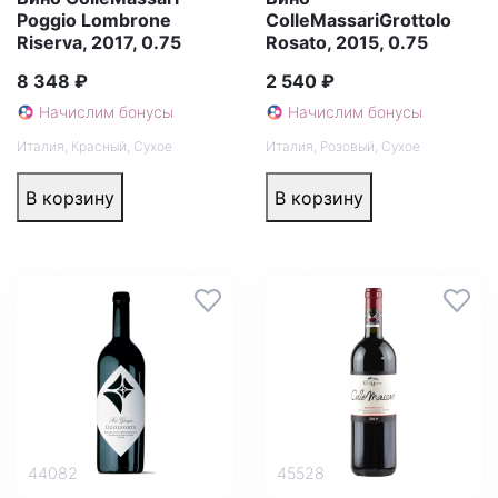
Poggio Lombrone
ColleMassariGrottolo
Riserva, 2017, 0.75
Rosato, 2015, 0.75
8 348 ₽
2 540 ₽
Начислим бонусы
Начислим бонусы
Италия
,
Красный
,
Сухое
Италия
,
Розовый
,
Сухое
В корзину
В корзину
44082
45528