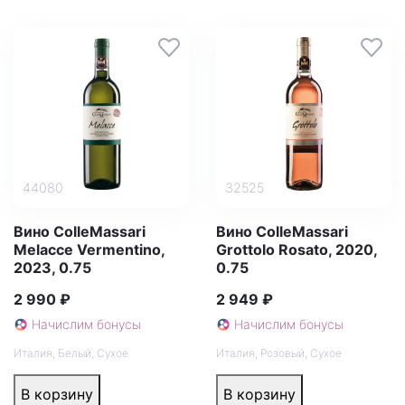
44080
32525
Вино ColleMassari
Вино ColleMassari
Melacce Vermentino,
Grottolo Rosato, 2020,
2023, 0.75
0.75
2 990 ₽
2 949 ₽
Начислим бонусы
Начислим бонусы
Италия
,
Белый
,
Сухое
Италия
,
Розовый
,
Сухое
В корзину
В корзину