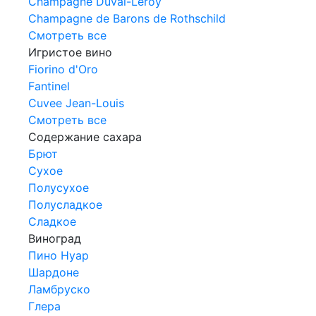
Champagne Duval-Leroy
Champagne de Barons de Rothschild
Смотреть все
Игристое вино
Fiorino d'Oro
Fantinel
Cuvee Jean-Louis
Смотреть все
Содержание сахара
Брют
Сухое
Полусухое
Полусладкое
Сладкое
Виноград
Пино Нуар
Шардоне
Ламбруско
Глера