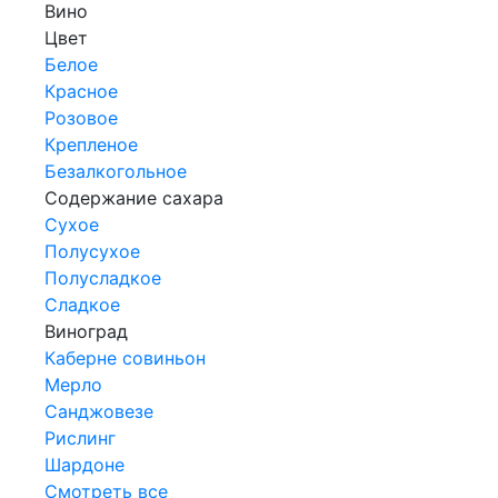
Вино
Цвет
Белое
Красное
Розовое
Крепленое
Безалкогольное
Содержание сахара
Сухое
Полусухое
Полусладкое
Сладкое
Виноград
Каберне совиньон
Мерло
Санджовезе
Рислинг
Шардоне
Смотреть все