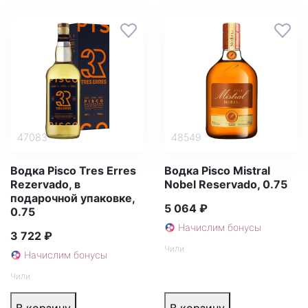
47083
48549
Водка Pisco Tres Erres
Водка Pisco Mistral
Rezervado, в
Nobel Reservado, 0.75
подарочной упаковке,
5 064 ₽
0.75
Начислим бонусы
3 722 ₽
Чили
Начислим бонусы
Чили
В корзину
В корзину