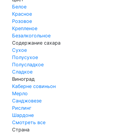
Белое
Красное
Розовое
Крепленое
Безалкогольное
Содержание сахара
Сухое
Полусухое
Полусладкое
Сладкое
Виноград
Каберне совиньон
Мерло
Санджовезе
Рислинг
Шардоне
Смотреть все
Страна