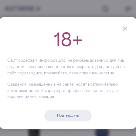
Главная
Крепкий алкоголь
Новая Зеландия
18+
Крепкий алкоголь (Новая
(12)
Зеландия)
Фильтр
Сайт содержит информацию, не рекомендованную для лиц,
Сортировать по
не достигших совершеннолетнего возраста. Для доступа на
сайт подтвердите, пожалуйста, свое совершеннолетие.
Товары в наличии
Новая Зеландия
Сведения, размещенные на сайте, носят исключительно
Сбросить фильтры
информационный характер и предназначены только для
личного использования
Подтвердить