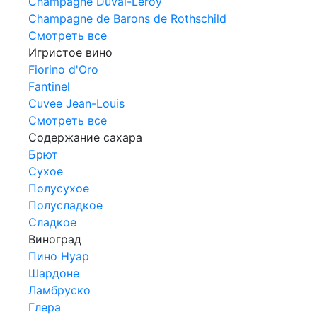
Champagne Duval-Leroy
Champagne de Barons de Rothschild
Смотреть все
Игристое вино
Fiorino d'Oro
Fantinel
Cuvee Jean-Louis
Смотреть все
Содержание сахара
Брют
Сухое
Полусухое
Полусладкое
Сладкое
Виноград
Пино Нуар
Шардоне
Ламбруско
Глера