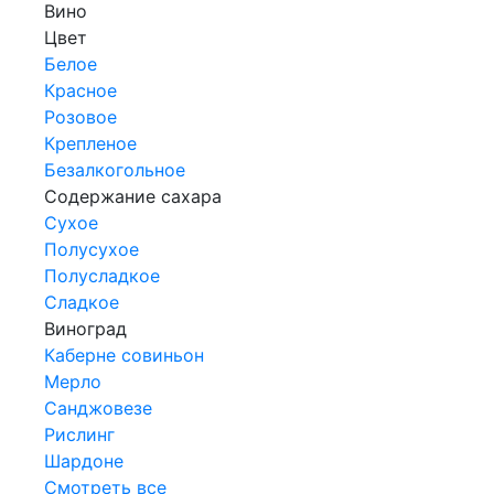
Вино
Цвет
Белое
Красное
Розовое
Крепленое
Безалкогольное
Содержание сахара
Сухое
Полусухое
Полусладкое
Сладкое
Виноград
Каберне совиньон
Мерло
Санджовезе
Рислинг
Шардоне
Смотреть все