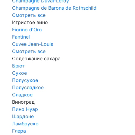
Champagne Duval-Leroy
Champagne de Barons de Rothschild
Смотреть все
Игристое вино
Fiorino d'Oro
Fantinel
Cuvee Jean-Louis
Смотреть все
Содержание сахара
Брют
Сухое
Полусухое
Полусладкое
Сладкое
Виноград
Пино Нуар
Шардоне
Ламбруско
Глера