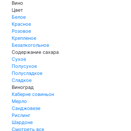
Вино
Цвет
Белое
Красное
Розовое
Крепленое
Безалкогольное
Содержание сахара
Сухое
Полусухое
Полусладкое
Сладкое
Виноград
Каберне совиньон
Мерло
Санджовезе
Рислинг
Шардоне
Смотреть все