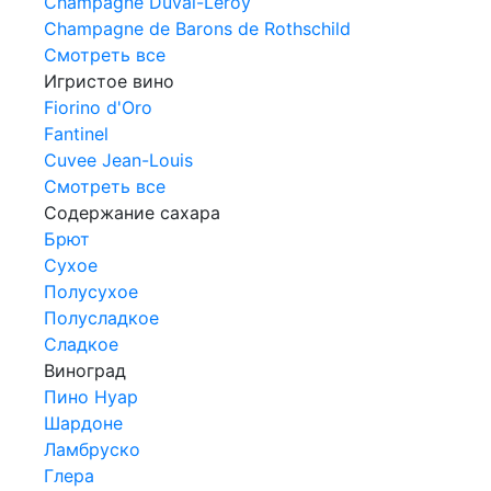
Champagne Duval-Leroy
Champagne de Barons de Rothschild
Смотреть все
Игристое вино
Fiorino d'Oro
Fantinel
Cuvee Jean-Louis
Смотреть все
Содержание сахара
Брют
Сухое
Полусухое
Полусладкое
Сладкое
Виноград
Пино Нуар
Шардоне
Ламбруско
Глера