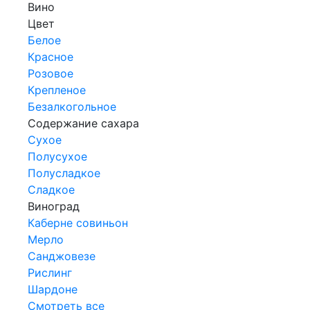
Вино
Цвет
Белое
Красное
Розовое
Крепленое
Безалкогольное
Содержание сахара
Сухое
Полусухое
Полусладкое
Сладкое
Виноград
Каберне совиньон
Мерло
Санджовезе
Рислинг
Шардоне
Смотреть все